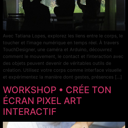
Avec Tatiana Lopes, explorez les liens entre le corps, le
toucher et l’image numérique en temps réel. À travers
TouchDesigner, une caméra et Arduino, découvrez
comment le mouvement, le contact et l’interaction avec
des objets peuvent devenir de véritables outils de
création. Utilisez votre corps comme interface visuelle
et expérimentez la manière dont gestes, présences […]
WORKSHOP • CRÉE TON
ÉCRAN PIXEL ART
INTERACTIF