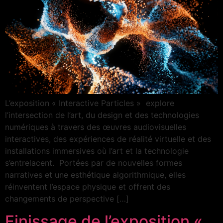
L’exposition « Interactive Particles » explore
l’intersection de l’art, du design et des technologies
numériques à travers des œuvres audiovisuelles
interactives, des expériences de réalité virtuelle et des
installations immersives où l’art et la technologie
s’entrelacent. Portées par de nouvelles formes
narratives et une esthétique algorithmique, elles
réinventent l’espace physique et offrent des
changements de perspective […]
Finissage de l’exposition «