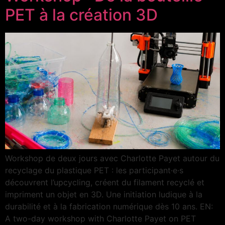
PET à la création 3D
Workshop de deux jours avec Charlotte Payet autour du
recyclage du plastique PET : les participant·e·s
découvrent l’upcycling, créent du filament recyclé et
impriment un objet en 3D. Une initiation ludique à la
durabilité et à la fabrication numérique dès 10 ans. EN:
A two-day workshop with Charlotte Payet on PET