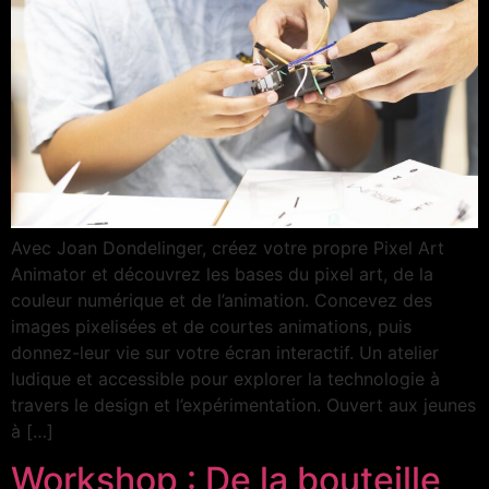
Avec Joan Dondelinger, créez votre propre Pixel Art
Animator et découvrez les bases du pixel art, de la
couleur numérique et de l’animation. Concevez des
images pixelisées et de courtes animations, puis
donnez-leur vie sur votre écran interactif. Un atelier
ludique et accessible pour explorer la technologie à
travers le design et l’expérimentation. Ouvert aux jeunes
à […]
Workshop : De la bouteille