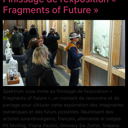
Fragments of Future »
Spektrum vous invite au finissage de l’exposition «
Fragments of Future », un moment de rencontre et de
partage pour clôturer cette exploration des imaginaires
numériques et des futurs possibles. Réunissant des
artistes luxembourgeois, français, allemands et belges:
Pit Molling, Yliana Paolini, Ommery De Zutter, Snejana